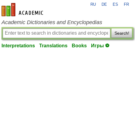
RU
DE
ES
FR
en-academic.com
Academic Dictionaries and Encyclopedias
Search!
Interpretations
Translations
Books
Игры ⚽