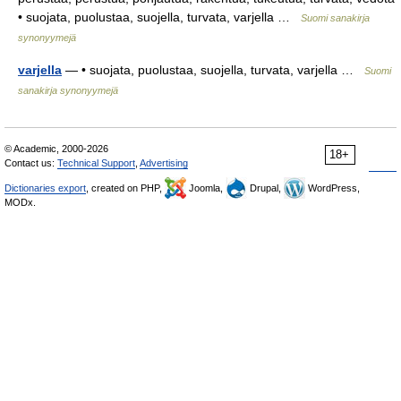
• suojata, puolustaa, suojella, turvata, varjella …
Suomi sanakirja
synonyymejä
varjella
— • suojata, puolustaa, suojella, turvata, varjella …
Suomi
sanakirja synonyymejä
© Academic, 2000-2026
18+
Contact us:
Technical Support
,
Advertising
Dictionaries export
, created on PHP,
Joomla,
Drupal,
WordPress,
MODx.