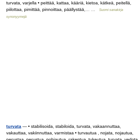
turvata, varjella • peittää, kattaa, kääriä, kietoa, kätkeä, peitellä,
piilottaa, pimittää, pinnoittaa, päällystää,… …
Suomi sanakirja
synonyymejä
turvata
— • stabilisoida, stabiloida, turvata, vakaannuttaa,
vakauttaa, vakiinnuttaa, varmistaa • turvautua , nojata, nojautua,
perustaa, perustua, pohjautua, rakentua, tukeutua, turvata, vedota