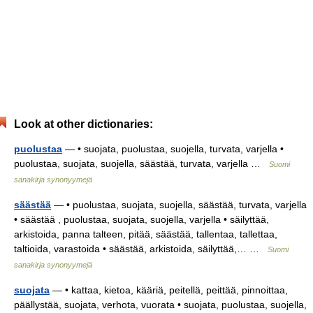
Look at other dictionaries:
puolustaa
— • suojata, puolustaa, suojella, turvata, varjella •
puolustaa, suojata, suojella, säästää, turvata, varjella …
Suomi
sanakirja synonyymejä
säästää
— • puolustaa, suojata, suojella, säästää, turvata, varjella
• säästää , puolustaa, suojata, suojella, varjella • säilyttää,
arkistoida, panna talteen, pitää, säästää, tallentaa, tallettaa,
taltioida, varastoida • säästää, arkistoida, säilyttää,… …
Suomi
sanakirja synonyymejä
suojata
— • kattaa, kietoa, kääriä, peitellä, peittää, pinnoittaa,
päällystää, suojata, verhota, vuorata • suojata, puolustaa, suojella,