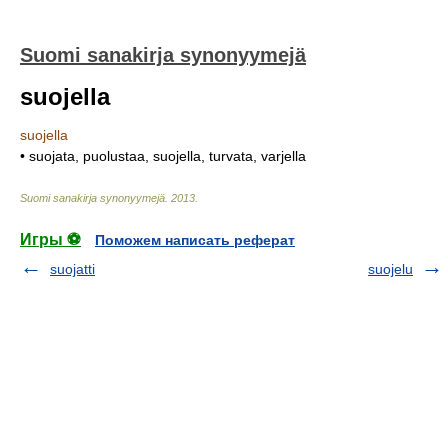
Suomi sanakirja synonyymejä
suojella
suojella
• suojata, puolustaa, suojella, turvata, varjella
Suomi sanakirja synonyymejä
.
2013
.
Игры ⚽
Поможем написать реферат
suojatti
suojelu